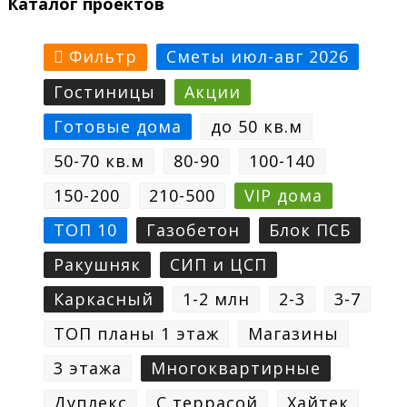
Каталог проектов
Фильтр
Сметы июл-авг 2026
Гостиницы
Акции
Готовые дома
до 50 кв.м
50-70 кв.м
80-90
100-140
150-200
210-500
VIP дома
ТОП 10
Газобетон
Блок ПСБ
Ракушняк
СИП и ЦСП
Каркасный
1-2 млн
2-3
3-7
ТОП планы 1 этаж
Магазины
3 этажа
Многоквартирные
Дуплекс
С террасой
Хайтек