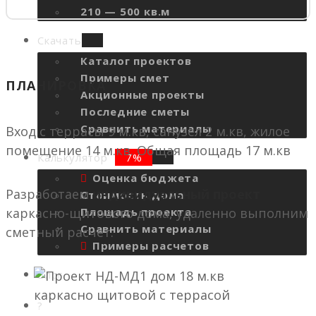
210 — 500 кв.м
Скачать
Каталог проектов
Примеры смет
ПЛАНИРОВКА
Акционные проекты
Последние сметы
Сравнить материалы
Вход с террасы 9 м.кв, санузел 2 м.кв, жилое
помещение 14 м.кв. Общая площадь 17 м.кв
Калькулятор
Оценка бюджета
Разработаем
индивидуальный проект
Стоимость дома
Площадь проекта
каркасно-щитового дома, удаленно выполним
Сравнить материалы
сметный расчет.
Примеры расчетов
Блог
?