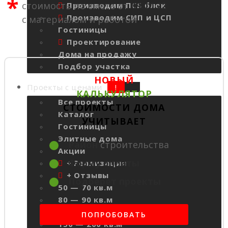
*
стоимость по смете от
09.10.22
Производим ПСБ блок
Производим СИП и ЦСП
с материалом и работой
Гостиницы
Проектирование
Дома на продажу
Подбор участка
НОВЫЙ
Проекты с ценами
КАЛЬКУЛЯТОР
Все проекты
СТОИМОСТИ ДОМА
Каталог
УЧИТЫВАЕТ
Гостиницы
Элитные дома
Район
строительства
Акции
Форму оплаты
+ Реализация
+ Отзывы
Подберет проекты
50 — 70 кв.м
80 — 90 кв.м
100 — 140 кв.м
ПОПРОБОВАТЬ
150 — 200 кв.м