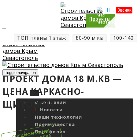
Цены
Отзывы
Калькулятор
Звонок
Проекты
ТОП планы 1 этаж
80-90 м.кв
100-140
Toggle navigation
ПРОЕКТ ДОМА 18 М.КВ —
ЦЕНА КАРКАСНО-
О нас
ЩИТОВОЙ
О компании
Новости
Наши технологии
Преимущества
Портфолио