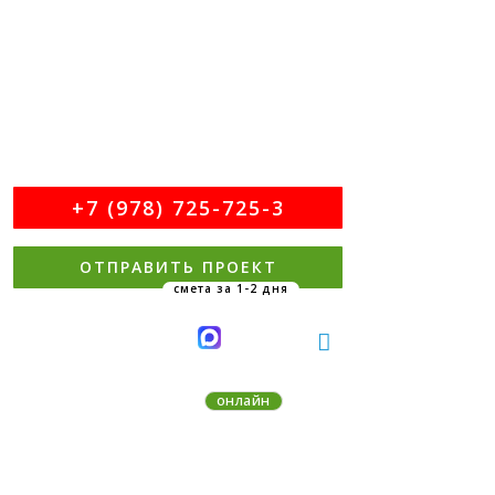
ПОДРОБНАЯ СМЕТА НА EMAIL
ЗА 1 ДЕНЬ.
ПРИСЫЛАЙТЕ ПЛАНИРОВКУ!
+7 (978) 725-725-3
ОТПРАВИТЬ ПРОЕКТ
MAX
Telegram
онлайн
На связи 9:00-21:00 MSK без вых.
Виталий - менеджер проектов