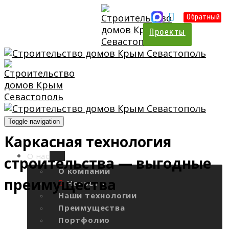
Цены
Отзывы
Калькулятор
Обратный
Проекты
Toggle navigation
Каркасная технология
О нас
строительства — выгодные
О компании
преимущества
Новости
Наши технологии
Преимущества
Портфолио