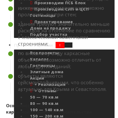
Производим ПСБ блок
инженерные коммуникации можно
Производим СИП и ЦСП
проложить внутри стен;
Гостиницы
Проектирование
здания требуют значительно меньше
Дома на продажу
расходов на отопление по сравнению
Подбор участка
с классическими каменными
строениями;
Проекты с ценами
по внешнему виду каркасные
Все проекты
Каталог
объекты невозможно отличить от
Гостиницы
любых других зданий;
Элитные дома
объекты являются
Акции
сейсмоустойчивыми, что особенно
+ Реализация
актуально для Крыма и Севастополя.
+ Отзывы
50 — 70 кв.м
80 — 90 кв.м
Особенности
100 — 140 кв.м
каркасной технологии строительства
150 — 200 кв.м