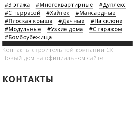
3 этажа
Многоквартирные
Дуплекс
С террасой
Хайтек
Мансардные
Плоская крыша
Дачные
На склоне
Модульные
Узкие дома
С гаражом
Бомбоубежища
Контакты строительной компании СК
Новый дом на официальном сайте
КОНТАКТЫ