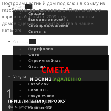
Построим частный дом под ключ в Крыму из
Акции
газобетона, ракушечника, СИП панелей или
Скидки
каркасный. Опыт с 2009 года — проекты
Выгодные проекты
домов с ценами строительства в нашем
Спецпредложения
каталоге.
Скачать
Отзывы
Портфолио
Фото
Строим сейчас
Отзывы
CМЕТА
Услуги
И ЭСКИЗ
УДАЛЕННО
Газоблок
1
Блок ПСБ
Ракушечник
ПРИШЛИТЕ ПЛАНИРОВКУ
СИП и ЦСП
фото, рисунок или проект
Каркасный