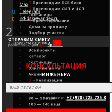
Производим ПСБ блок
Max
Производим СИП и ЦСП
Telegram
Гостиницы
nd-dsk@yandex.ru
Проектирование
2
Дома на продажу
Подбор участка
ОТПРАВИМ СМЕТУ
Проекты с ценами
расчет за 1-2 дня
пример
Все проекты
Каталог
Гостиницы
КОНСУЛЬТАЦИЯ
Элитные дома
ИНЖЕНЕРА
Акции
+ Реализация
+ Отзывы
50 — 70 кв.м
+7 (978) 725-725-3
или звоните
80 — 90 кв.м
100 — 140 кв.м
150 — 200 кв.м