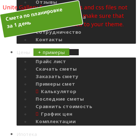
Отзывы
Unite Gallery Error - gallery js and css files not
Смета по планировке
Блог
included in the footer. Please make sure that
Записки инженера
за 1 день
wp_footer() function is added to your theme.
Соцсети
Сотрудничество
Контакты
Цены
Прайс лист
Скачать сметы
Заказать смету
Примеры смет
Калькулятор
Последние сметы
Сравнить стоимость
График цен
Комплектации
Ипотека