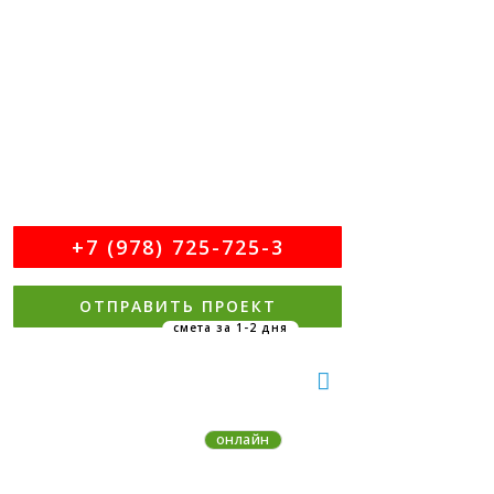
ПО ВАШЕЙ ПЛАНИРОВКЕ
СМЕТА ЗА 1 ДЕНЬ
УДАЛЕННО
+7 (978) 725-725-3
ОТПРАВИТЬ ПРОЕКТ
MAX
Telegram
онлайн
На связи 9:00-21:00 MSK без вых.