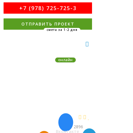
+7 (978) 725-725-3
ОТПРАВИТЬ ПРОЕКТ
MAX
Telegram
онлайн
На связи 9:00-21:00 MSK без вых.
Виталий - менеджер проектов
НОВЫЕ ПРОЕКТЫ С ЦЕНАМИ
СНАЧАЛА ЗДЕСЬ