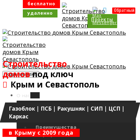
Цены
Отзывы
Калькулятор
Обратный
Проекты
Строительство
домов
под ключ
Toggle navigation
Крым и Севастополь
О нас
О компании
Газоблок | ПСБ | Ракушняк | СИП | ЦСП |
Новости
Каркас
Наши технологии
Преимущества
в Крыму с 2009 года
Портфолио