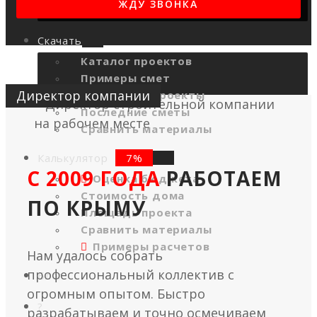
210 — 500 кв.м
Скачать
Каталог проектов
Примеры смет
Директор компании
Акционные проекты
Последние сметы
Сравнить материалы
Калькулятор
С 2009 ГОДА
РАБОТАЕМ
Оценка бюджета
Стоимость дома
ПО КРЫМУ
Площадь проекта
Сравнить материалы
Примеры расчетов
Нам удалось собрать
профессиональный коллектив с
Блог
огромным опытом. Быстро
?
разрабатываем и точно осмечиваем