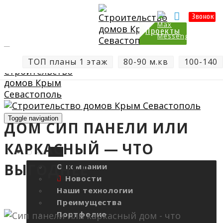
Цены
Отзывы
Калькулятор
Звонок
Проекты
ТОП планы 1 этаж
80-90 м.кв
100-140
Toggle navigation
ДОМ СИП ПАНЕЛИ ИЛИ
КАРКАСНЫЙ — ЧТО
О нас
ВЫГОДНЕЕ
О компании
Новости
Наши технологии
Преимущества
Портфолио